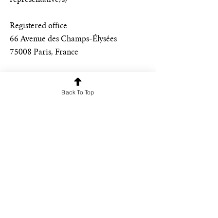
representative/s)
Registered office
66 Avenue des Champs-Élysées
75008 Paris, France
Hosting
This website is hosted by Wix.com Inc.
Back To Top
Address: 500 Terry A. Francois Blvd,
San Francisco, CA 94158, USA
Phone: +1 415-639-9034
Intellectual property
The name “Éditions Pigouchet” is an
editorial imprint of the association
OProM. All content available on this
website (texts, images, logos, graphic