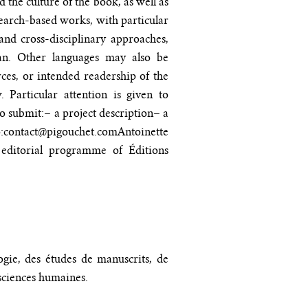
 the culture of the book, as well as
earch-based works, with particular
and cross-disciplinary approaches,
lian. Other languages may also be
rces, or intended readership of the
 Particular attention is given to
to submit:
– a project description
– a
:
contact@pigouchet.com
Antoinette
 editorial programme of Éditions
ogie, des études de manuscrits, de
n sciences humaines.