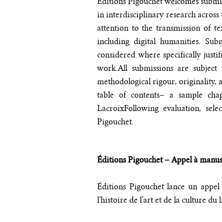
Éditions Pigouchet welcomes submissi
in interdisciplinary research across
attention to the transmission of t
including digital humanities. Sub
considered where specifically justi
work.
All submissions are subject 
methodological rigour, originality, a
table of contents
– a sample cha
Lacroix
Following evaluation, sel
Contact :
Pigouchet.
Éditions Pigouchet – Appel à manus
Éditions Pigouchet lance un appel 
l’histoire de l’art et de la culture d