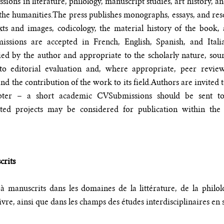
ons in literature, philology, manuscript studies, art history, and
 the humanities.
The press publishes monographs, essays, and res
exts and images, codicology, the material history of the book, 
missions are accepted in French, English, Spanish, and Ita
fied by the author and appropriate to the scholarly nature, sou
to editorial evaluation and, where appropriate, peer review.
nd the contribution of the work to its field.
Authors are invited 
pter
– a short academic CV
Submissions should be sent to
ected projects may be considered for publication within the
crits
à manuscrits dans les domaines de la littérature, de la philol
u livre, ainsi que dans les champs des études interdisciplinaires e