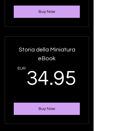
Buy Now
Storia della Miniatura
eBook
34.9
EUR
34.95
Buy Now